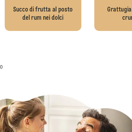
Succo di frutta al posto
Grattugia 
del rum nei dolci
cru
0