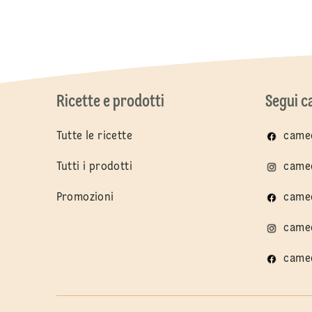
Ricette e prodotti
Segui 
Tutte le ricette
cameo
Tutti i prodotti
cameo
Promozioni
came
came
came