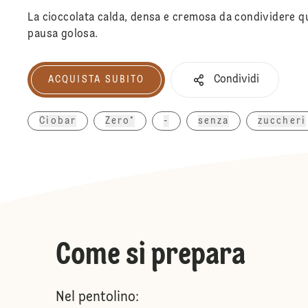
La cioccolata calda, densa e cremosa da condividere q
pausa golosa.
Condividi
ACQUISTA SUBITO
Acquista subito
Ciobar
Zero*
-
senza
zuccheri
Come si prepara
Nel pentolino: