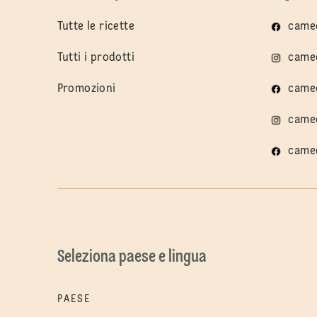
Tutte le ricette
cameo
Tutti i prodotti
cameo
Promozioni
came
came
came
Seleziona paese e lingua
PAESE