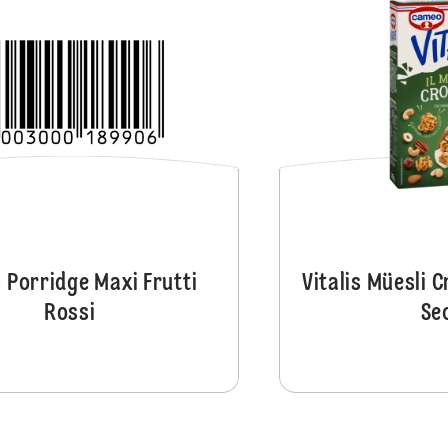
Vitalis Porridge Maxi Classico
s Porridge Maxi Frutti
Vitalis Müesli 
Rossi
Se