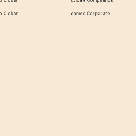
o Ciobar
Etica e Compliance
o Ciobar
cameo Corporate