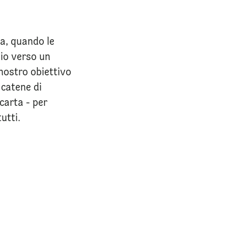
za, quando le
io verso un
nostro obiettivo
 catene di
carta - per
utti.