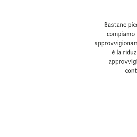
Bastano picc
compiamo i
approvvigioname
è la ridu
approvvigi
cont