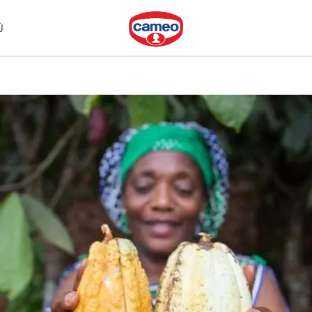
Dr. Oetker
Ù