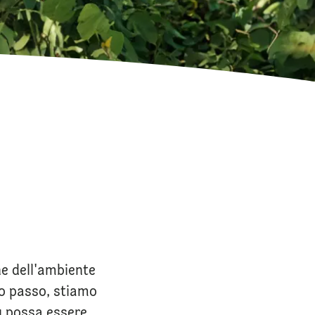
che dell'ambiente
po passo, stiamo
tu possa essere