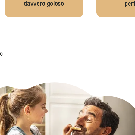
davvero goloso
per
0