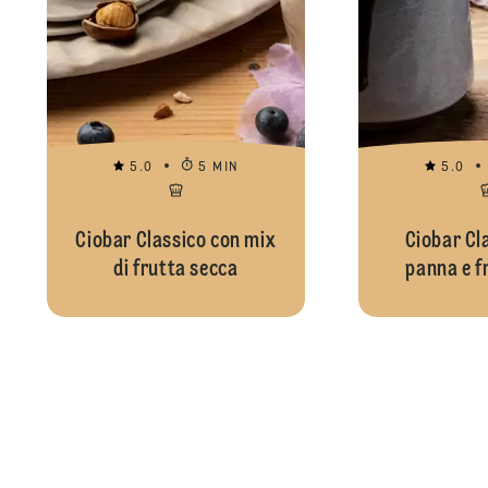
5.0
5 MIN
5.0
Ciobar Classico con mix
Ciobar Cl
di frutta secca
panna e fr