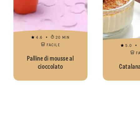
4.6
20 MIN
FACILE
5.0
F
Palline di mousse al
cioccolato
Catalana