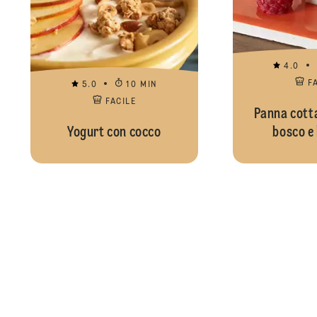
4.0
F
5.0
10 MIN
FACILE
Panna cotta 
Yogurt con cocco
bosco e