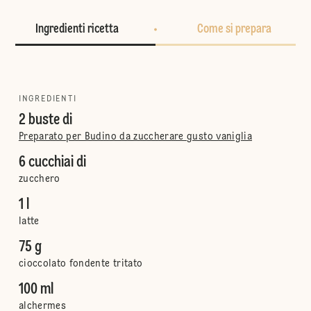
Ingredienti ricetta
Come si prepara
INGREDIENTI
2 buste di
Preparato per Budino da zuccherare gusto vaniglia
6 cucchiai di
zucchero
1 l
latte
75 g
cioccolato fondente tritato
100 ml
alchermes