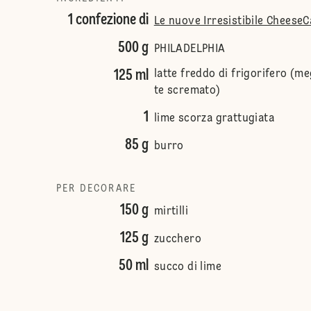
1 confezione di
Le nuove Irresistibile Cheese
500 g
PHILADELPHIA
125 ml
latte freddo di frigorifero (me
te scremato)
1
lime scorza grattugiata
85 g
burro
PER DECORARE
150 g
mirtilli
125 g
zucchero
50 ml
succo di lime