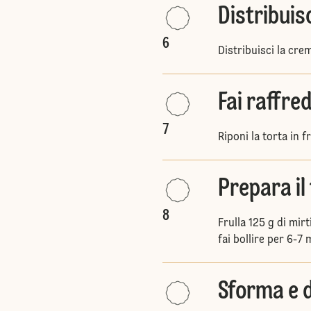
Distribuis
6
Distribuisci la crem
Fai raffre
7
Riponi la torta in 
Prepara il
8
Frulla 125 g di mirt
fai bollire per 6-7 
Sforma e d