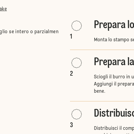
Cake
Prepara l
glio se intero o parzialmen
1
Monta lo stampo seg
Prepara la
2
Sciogli il burro in
Aggiungi il prepara
bene.
Distribuisc
3
Distribuisci il co