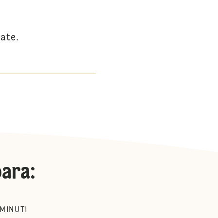
tate.
para
:
MINUTI