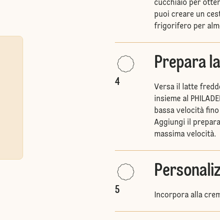
cucchiaio per otte
puoi creare un cest
frigorifero per alm
Prepara l
4
Versa il latte fred
insieme al PHILADEL
bassa velocità fi
Aggiungi il prepar
massima velocità.
Personali
5
Incorpora alla crem