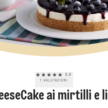
Current rating 5.0. Click to rate.
5.0
1
VALUTAZIONI
eseCake ai mirtilli e 