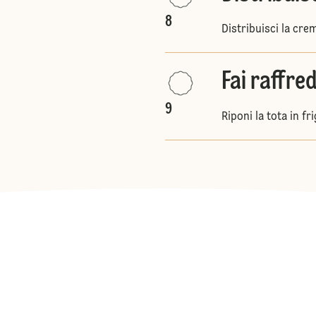
8
Distribuisci la crem
Fai raffre
9
Riponi la tota in f