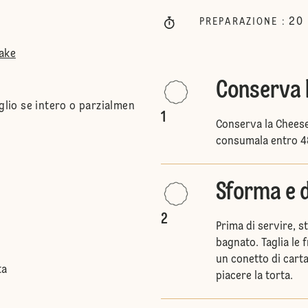
20
PREPARAZIONE
:
Cake
Conserva 
glio se intero o parzialmen
1
Conserva la Cheese
consumala entro 4
Sforma e d
2
Prima di servire, s
bagnato. Taglia le f
un conetto di carta
ta
piacere la torta.