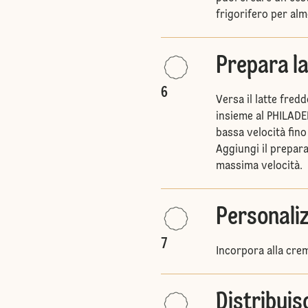
frigorifero per alm
Prepara l
6
Versa il latte fred
insieme al PHILADEL
bassa velocità fi
Aggiungi il prepar
massima velocità.
Personali
7
Incorpora alla crem
Distribuis