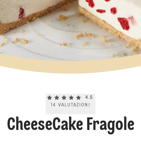
Current rating 4.5. Click to rate.
4.5
14
VALUTAZIONI
CheeseCake Fragole