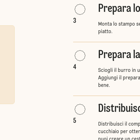
Prepara l
3
Monta lo stampo se
piatto.
Prepara la
4
Sciogli il burro in
Aggiungi il prepara
bene.
Distribuisc
5
Distribuisci il co
cucchiaio per otte
puoi creare un cest