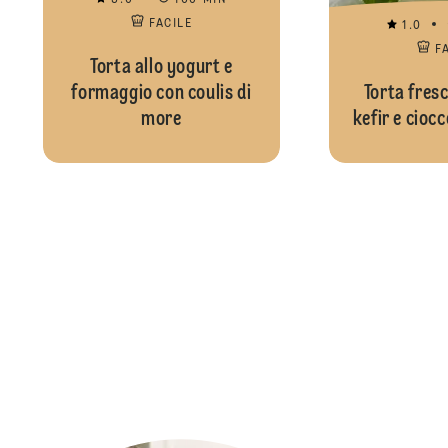
3.0
160 MIN
FACILE
1.0
F
Torta allo yogurt e
formaggio con coulis di
Torta fresc
more
kefir e cioc