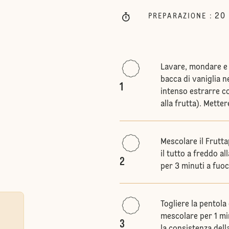
20
PREPARAZIONE
:
Lavare, mondare e t
bacca di vaniglia n
1
intenso estrarre co
alla frutta). Metter
Mescolare il Frutta
il tutto a freddo al
2
per 3 minuti a fuo
Togliere la pentola
mescolare per 1 mi
3