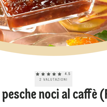
Current rating 4.5. Click to rate.
4.5
2
VALUTAZIONI
 pesche noci al caffè (