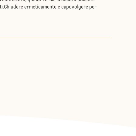
a confettura, quindi versarla ancora bollente
zzati.Chiudere ermeticamente e capovolgere per