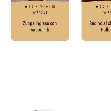
4.6
40 MIN
5.0
FACILE
F
Zuppa inglese con
Budino al c
savoiardi
Hall