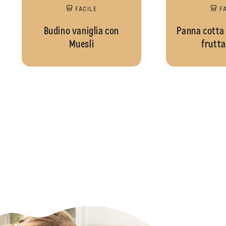
FACILE
F
Budino vaniglia con
Panna cotta
Muesli
frutta