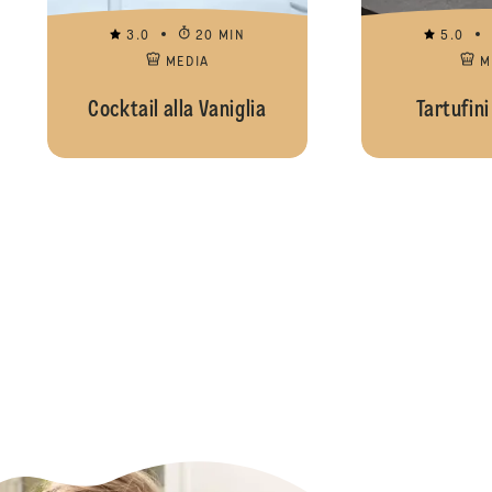
3.0
20 MIN
5.0
MEDIA
M
Cocktail alla Vaniglia
Tartufini