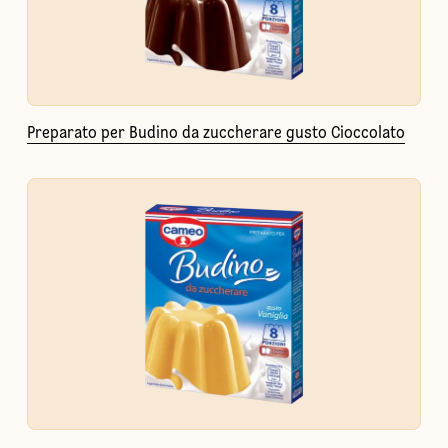
Preparato per Budino da zuccherare gusto Cioccolato