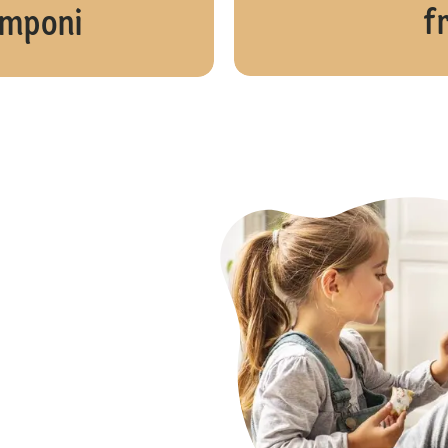
f
amponi