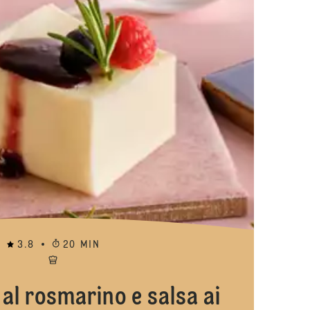
Panna cotta a
3.8
20 MIN
al rosmarino e salsa ai