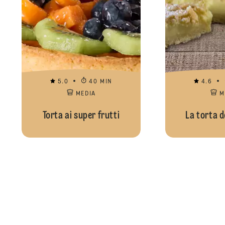
5.0
40 MIN
4.6
MEDIA
M
Torta ai super frutti
La torta d