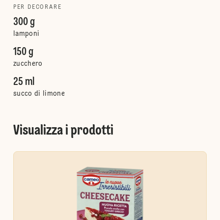
PER DECORARE
300 g
lamponi
150 g
zucchero
25 ml
succo di limone
Visualizza i prodotti