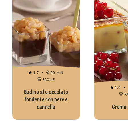
4.7
20 MIN
FACILE
3.0
Budino al cioccolato
F
fondente con pere e
cannella
Crema a