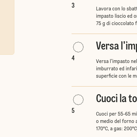
3
Lavora con lo sbatt
impasto liscio ed o
75 g di cioccolato 
Versa l'i
4
Versa l'impasto nel
imburrato ed infari
superficie con le me
Cuoci la t
5
Cuoci per 55-65 min
o medio del forno a
170°C, a gas: 200°C