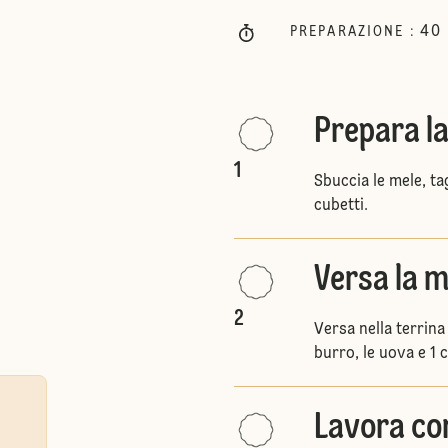
40
PREPARAZIONE
:
Prepara la
1
Sbuccia le mele, tag
cubetti.
Versa la m
2
Versa nella terrina
burro, le uova e 1 
Lavora con