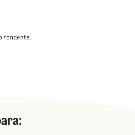
to fondente.
para
: