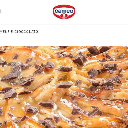
Dr. Oetker
Ù
 MELE E CIOCCOLATO