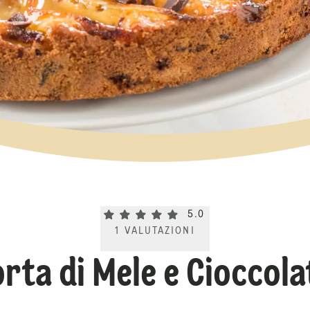
Current rating 5.0. Click to rate.
5.0
1
VALUTAZIONI
orta di Mele e Cioccola