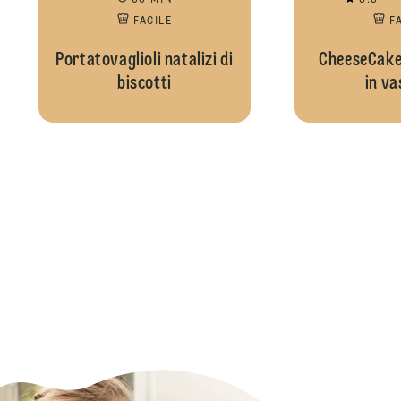
60 MIN
3.5
FACILE
F
Portatovaglioli natalizi di
CheeseCake 
biscotti
in va