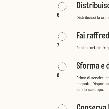
Distribuis
6
Distribuisci la crem
Fai raffre
7
Poni la torta in fr
Sforma e 
8
Prima di servire, s
bagnato. Disponi su
con lo sciroppo.
Conserva 