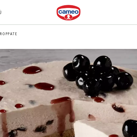
Dr. Oetker
Ù
IROPPATE