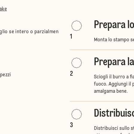
Cake
Prepara l
glio se intero o parzialmen
1
Monta lo stampo se
Prepara la
2
pezzi
Sciogli il burro a 
fuoco. Aggiungi il 
amalgama bene.
Distribuisc
3
Distribuisci sullo