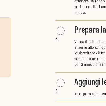
ottenere un fondo 
col bordo alto 1 cm
minuti.
Prepara l
4
Versa il latte fred
insieme allo sciro
lo sbattitore elett
composto omogeneo
per 3 minuti alla m
Aggiungi 
5
Incorpora alla cre