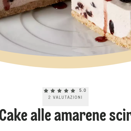
Current rating 5.0. Click to rate.
5.0
2
VALUTAZIONI
Cake alle amarene sci