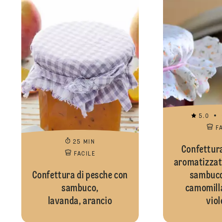
5.0
F
25 MIN
Confettura
FACILE
aromatizzata
Confettura di pesche con
sambuco,
sambuco,
camomilla 
lavanda, arancio
viol