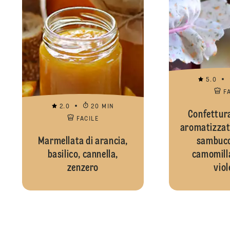
5.0
F
2.0
20 MIN
Confettura
FACILE
aromatizzata
Marmellata di arancia,
sambuco,
basilico, cannella,
camomilla 
zenzero
viol