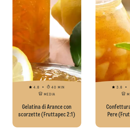
4.8
40 MIN
3.8
MEDIA
M
Gelatina di Arance con
Confettura
scorzette (Fruttapec 2:1)
Pere (Frut