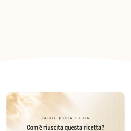
VALUTA QUESTA RICETTA
Com’è riuscita questa ricetta?