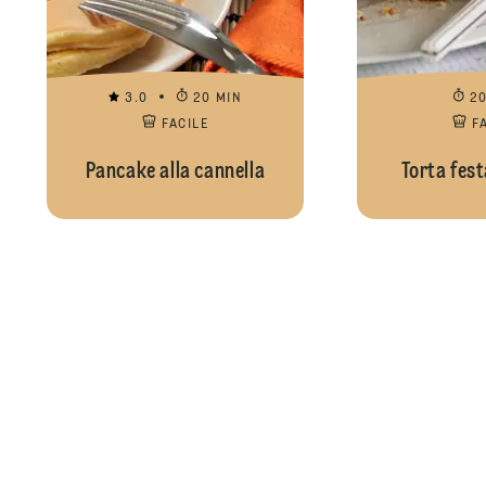
3.0
20 MIN
2
FACILE
F
Pancake alla cannella
Torta fest