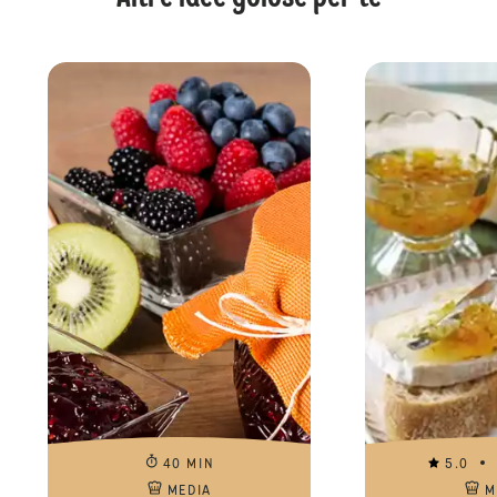
40 MIN
5.0
MEDIA
M