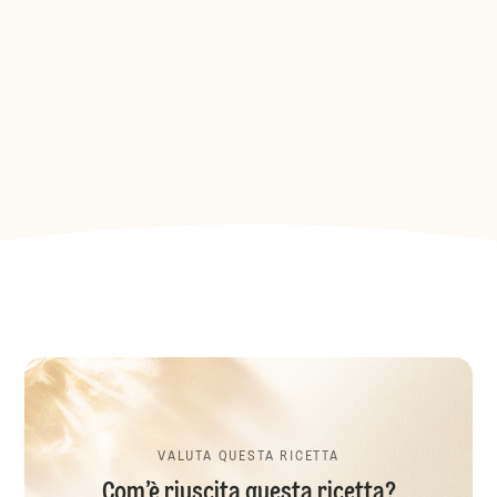
VALUTA QUESTA RICETTA
Com’è riuscita questa ricetta?