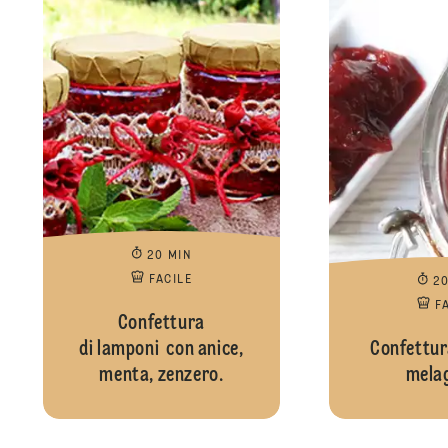
20 MIN
FACILE
2
F
Confettura
di lamponi con anice,
Confettura
menta, zenzero.
mela