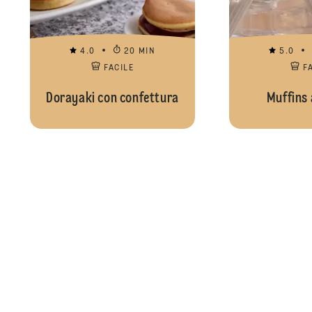
4.0
20 MIN
5.0
FACILE
F
Dorayaki con confettura
Muffins 