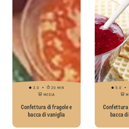
3.0
20 MIN
5.0
MEDIA
M
Confettura di fragole e
Confettura 
bacca di vaniglia
bacca di