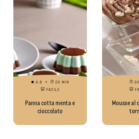
4.8
20 MIN
2
FACILE
F
Panna cotta menta e
Mousse al c
cioccolato
tor