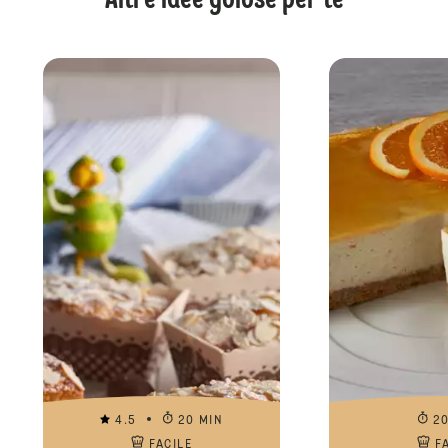
Altre idee golose per te
4.5
20 MIN
2
FACILE
F