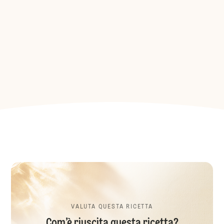
VALUTA QUESTA RICETTA
Com’è riuscita questa ricetta?