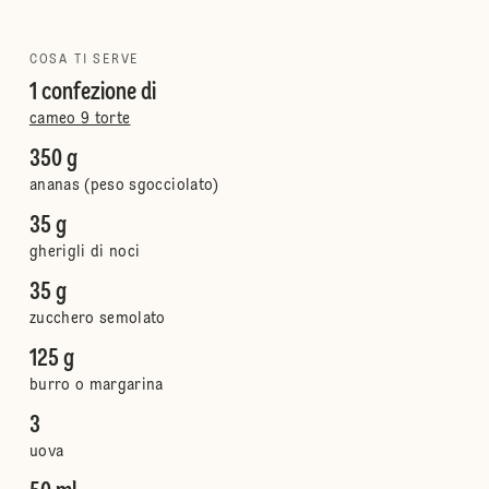
COSA TI SERVE
1 confezione di
cameo 9 torte
350 g
ananas (peso sgocciolato)
35 g
gherigli di noci
35 g
zucchero semolato
125 g
burro o margarina
3
uova