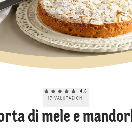
Current rating 4.8. Click to rate.
4.8
17
VALUTAZIONI
orta di mele e mandor