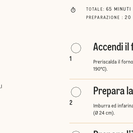
65
MINUTI
TOTALE
:
20
PREPARAZIONE
:
Accendi il
1
Preriscalda il forno
190°C).
I
Prepara la
2
Imburra ed infarina
(Ø 24 cm).