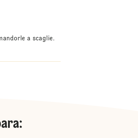
mandorle a scaglie.
para
: