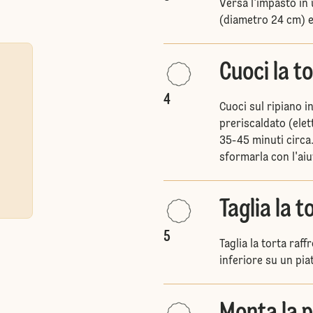
Versa l'impasto in 
(diametro 24 cm) e 
Cuoci la t
4
Cuoci sul ripiano i
preriscaldato (elet
35-45 minuti circa.
sformarla con l'aiut
Taglia la t
5
Taglia la torta raff
inferiore su un pia