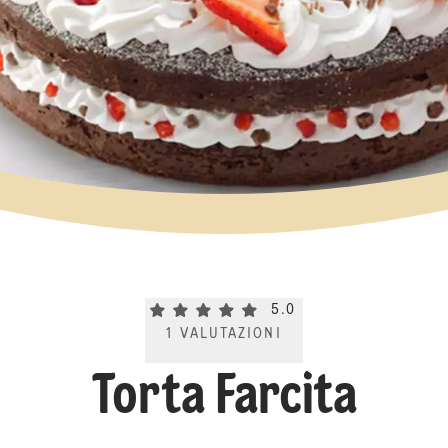
Current rating 5.0. Click to rate.
5.0
1
VALUTAZIONI
Torta Farcita