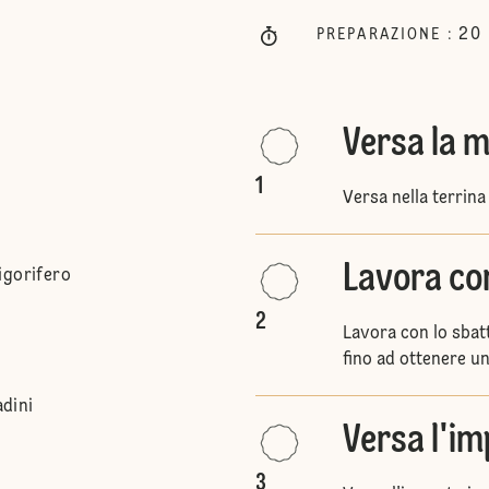
20
PREPARAZIONE
:
Versa la m
1
Versa nella terrina
Lavora con
igorifero
2
Lavora con lo sbatt
fino ad ottenere u
adini
Versa l'i
3