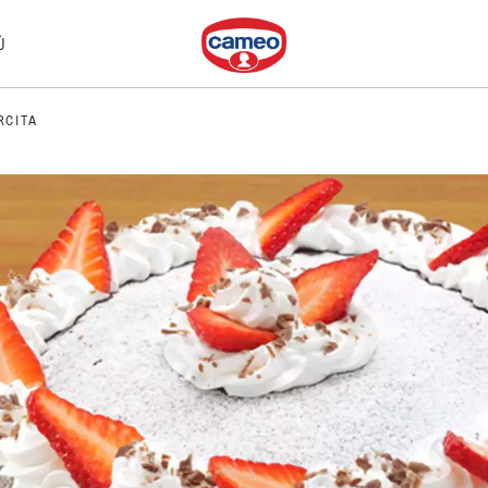
Dr. Oetker
Ù
RCITA