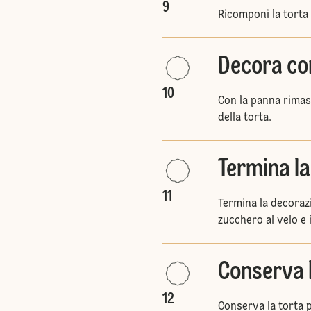
9
Ricomponi la torta
Decora co
10
Con la panna rimast
della torta.
Termina l
11
Termina la decorazi
zucchero al velo e i
Conserva 
12
Conserva la torta 