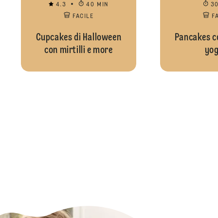
4.3
40 MIN
3
FACILE
F
Cupcakes di Halloween
Pancakes co
con mirtilli e more
yog