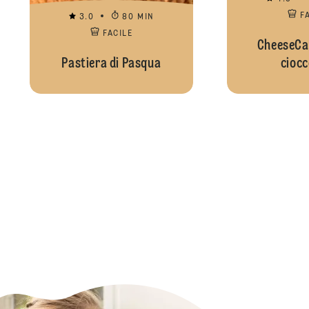
F
3.0
80 MIN
FACILE
CheeseCa
Pastiera di Pasqua
ciocc