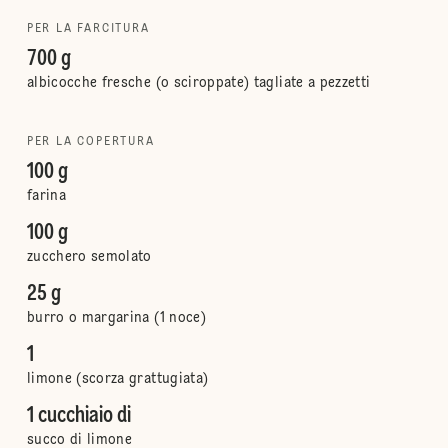
PER LA FARCITURA
700 g
albicocche fresche (o sciroppate) tagliate a pezzetti
PER LA COPERTURA
100 g
farina
100 g
zucchero semolato
25 g
burro o margarina (1 noce)
1
limone (scorza grattugiata)
1 cucchiaio di
succo di limone