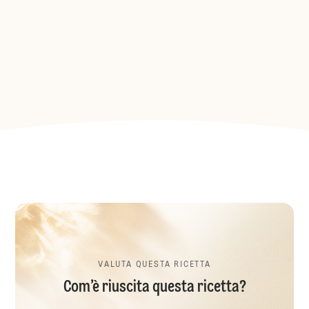
VALUTA QUESTA RICETTA
Com’è riuscita questa ricetta?