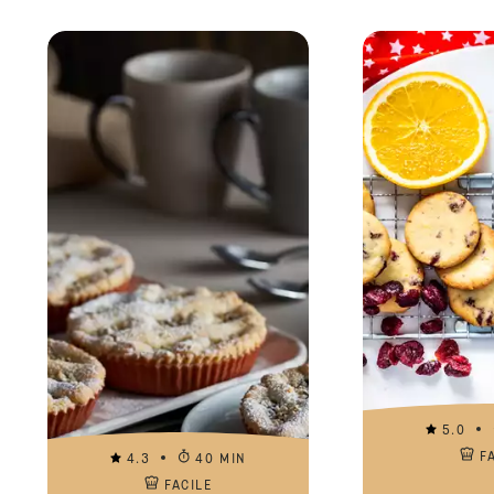
5.0
F
4.3
40 MIN
FACILE