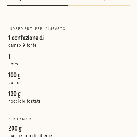
INGREDIENTI PER L’IMPASTO
1 confezione di
cameo 9 torte
1
uovo
100 g
burro
130 g
nocciole tostate
PER FARCIRE
200 g
marmellata di ciliegie