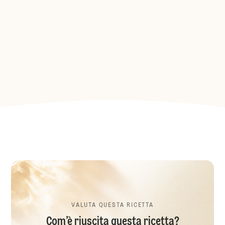
VALUTA QUESTA RICETTA
Com’è riuscita questa ricetta?