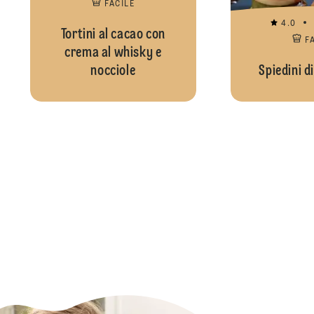
FACILE
4.0
Tortini al cacao con
F
crema al whisky e
nocciole
Spiedini d