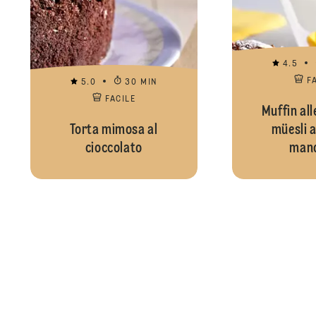
4.5
F
5.0
30 MIN
FACILE
Muffin all
Torta mimosa al
müesli a
cioccolato
mand