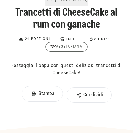
5.0
[
4
VALUTAZIONI
]
Trancetti di CheeseCake al
rum con ganache
24 PORZIONI
FACILE
30 MINUTI
VEGETARIANA
Festeggia il papà con questi deliziosi trancetti di
CheeseCake!
Stampa
Condividi