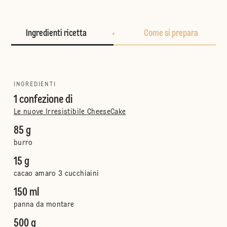
Ingredienti ricetta
Come si prepara
INGREDIENTI
1 confezione di
Le nuove Irresistibile CheeseCake
85 g
burro
15 g
cacao amaro 3 cucchiaini
150 ml
panna da montare
500 g