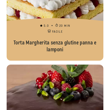
5.0
20 MIN
FACILE
Torta Margherita senza glutine panna e
lamponi