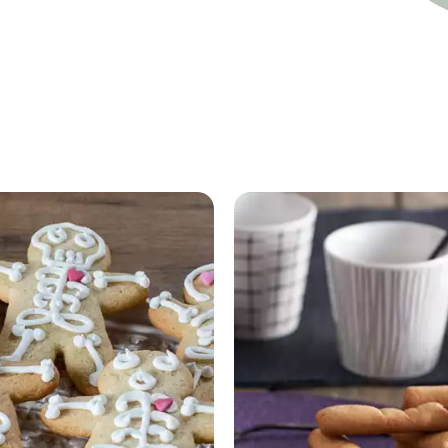
Muffin Mummia al cacao con gocce d