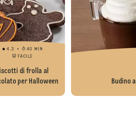
4.3
40 MIN
FACILE
iscotti di frolla al
colato per Halloween
Budino a
Crostata ragnatela di Halloween