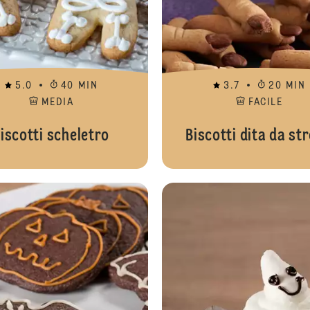
5.0
40 MIN
3.7
20 MIN
MEDIA
FACILE
iscotti scheletro
Biscotti dita da st
Torta soffice al cioccolato di Hallow