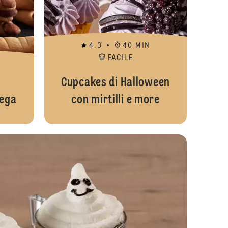
4.3
40 MIN
FACILE
Cupcakes di Halloween
rega
con mirtilli e more
een
Biscotti di frolla al cioccolato per Halloween