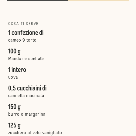
COSA TI SERVE
1 confezione di
cameo 9 torte
100 g
Mandorle spellate
1 intero
uova
0,5 cucchiaini di
cannella macinata
150 g
burro o margarina
125 g
zucchero al velo vanigliato