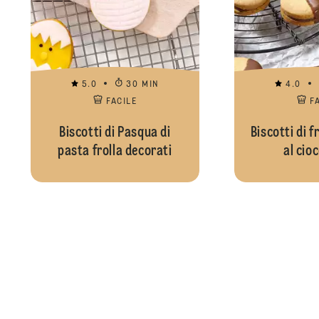
5.0
30 MIN
4.0
FACILE
F
Biscotti di Pasqua di
Biscotti di f
pasta frolla decorati
al cio